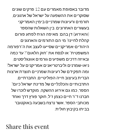
מדובר באסופת מאמרים עם 12 פרקים שונים 
שסוקרים את ההשפעה על ישראל של ארגונים, 
תורמים ורעיונות שמרניים בימין האמריקני 
בעשורים האחרונים. בין השאלות שהספר 
(והאירוע) דן בהם: מאיפה הגיח לפתע פורום 
קהלת לחיינו? מי הם התורמים והארגונים 
היהודים-אמריקניים שסייעו לעצב את ה"רפורמה 
המשפטית" או לנסח את "חוק הלאום"? עד כמה 
ובאיזה דרכים משפיעים גורמים אוונגליסטים, 
ניאו-שמרנים וליברטריאנים אמריקנים על ישראל? 
ומה תפקידם של רעיונות שמרניים תוצרת ארצות 
הברית בעיצוב חייה הפוליטיים, החברתיים, 
התרבותיים והכלכליים של מדינת ישראל כיום?
הספר, כמו גם אירוע ההשקה, מוקדש לזכרו של 
חברנו ד"ר חיים כצמן ז"ל, חוקר פורץ דרך ואחד 
מכותבי הספר, אשר נרצח בשבעה באוקטובר 
בביתו בקיבוץ חולית.
Share this event