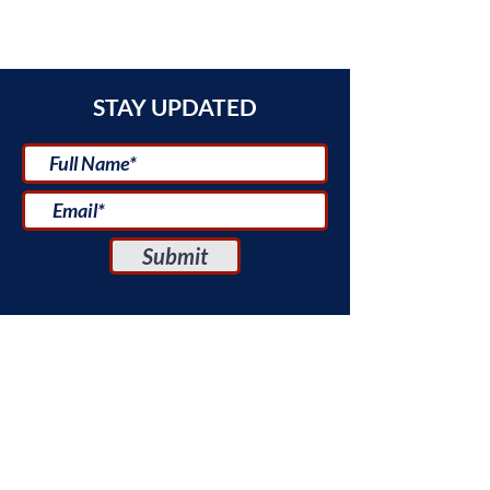
your opinion infringing,
contact
us as soon as possible
STAY UPDATED
Submit
CONTACT US
Email:
uscenter@tauex.tau.ac.il